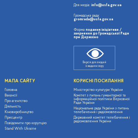
Для медіа:
info@usfa.gov.ua
Громадська рада:
gromrada@usfa.gov.ua
Форма
подання ініціативи /
звернення до Громадської Ради
при Держкіно
Версія для людей
із вадами зору
МАПА САЙТУ
КОРИСНІ ПОСИЛАННЯ
Головна
Міністерство культури України
Вакансії
Комітет з питань гуманітарної та
інформаційної політики Верховної
Про агентство
Ради України
Діяльність
Національна рада України з питань
Кіновиробництво
телебачення і радіомовлення
Пресцентр
Державний комітет телебачення і
радіомовлення України
Повідомити про корупцію
Stand With Ukraine