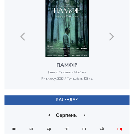
ПАМФІР
Дмитро Сухолиткий-Собчук
Рік виходу: 2023 / Тривалість: 102 хв.
КАЛЕНДАР
Серпень
пн
вт
ср
чт
пт
сб
нд