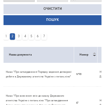
ОЧИСТИТИ
1
2
3
4
5
6
7
Назва документа
Номер
Т
Наказ "Про затвердження Порядку ведення договірної
Нак
№98
роботи в Державному агентстві України з питань кіно"
Дер
Наказ "Про внесення змін до наказу Державного
агентства України з питань кіно "Про затвердження
Нак
67