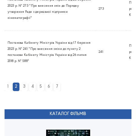
Пост
2023 р. № 273 "Про внесення змін до Порядку
273
роз
утворення Ради з державної підтримки
КМ
кінематографії"
Постанова Кабінету Міністрів України від 17 березня
Пост
2023 р. № 241 "Про внесення зміни до пункту 2
241
роз
постанови Кабінету Міністрів України від 26 липня
КМ
2018 р. № 588"
1
2
3
4
5
6
7
КАТАЛОГ ФІЛЬМІВ