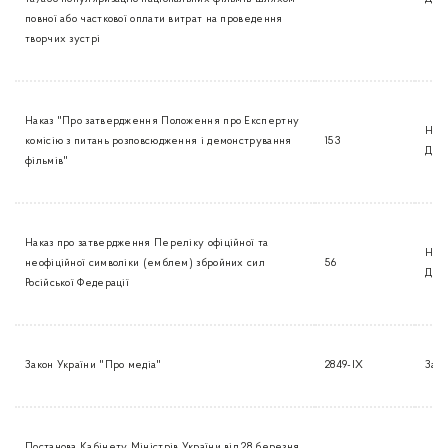
повної або часткової оплати витрат на проведення
творчих зустрі
Наказ "Про затвердження Положення про Експертну
Нак
комісію з питань розповсюдження і демонстрування
153
Дер
фільмів"
Наказ про затвердження Переліку офіційної та
Нак
неофіційної символіки (емблем) збройних сил
56
Дер
Російської Федерації
Закон України "Про медіа"
2849-IX
Зако
Постанова Кабінету Міністрів України від 28 березня