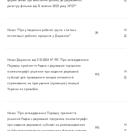
форми заяви про внесення фільму до Державного
Дер
реєстру фільмів від 12 жовтня 2023 року №127"
Наказ "Про утворення робочої групи з питань
Нак
39
оптимізації робочих процесів у Держкіно"
Дер
Наказ Держкіно від 11.10.2024 № 193 “Про затвердження
Порядку прийняття Радою з державної підтримки
кінематографії рішення про надання державної
Нак
193
субсидії для проведення заходів кінокомісій,
Дер
спрямованих на просування (промоцію) локацій
України як привабли
Наказ “Про затвердження Порядку прийняття
рішення Радою з державної підтримки кінематографії
про надання державної субсидії на розповсюдження
Нак
190
та/або популяризацію національних фільмів шляхом
Дер