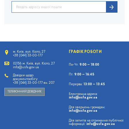
ГРАФІК РОБОТИ
м. Київ, вул. Кіото, 27
+38 (044) 33-00-177
02156 м. Київ, вул. Кіото, 27
Пн-Чт:
9:00 — 18:00
info@usfa.gov.ua
Пт:
9:00 — 16:45
Довідки щодо
документообігу:
+38 (044) 33-00-177 вн. 207
Перерва:
13:00 — 13:45
ТЕЛЕФОННИЙ ДОВІДНИК
Електронна адреса:
info@usfa.gov.ua
Для звернень громадян:
info@usfa.gov.ua
Для запитів на отримання публічної
інформації:
info@usfa.gov.ua