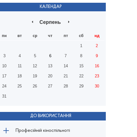
КАЛЕНДАР
Серпень
пн
вт
ср
чт
пт
сб
нд
1
2
3
4
5
6
7
8
9
10
11
12
13
14
15
16
17
18
19
20
21
22
23
24
25
26
27
28
29
30
31
ДО ВИКОРИСТАННЯ
Професійній кіноспільноті