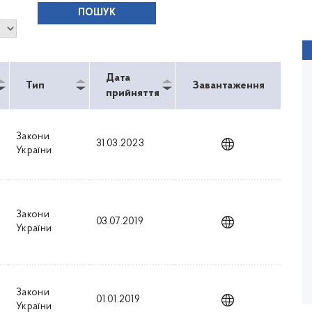
Дата
Тип
Завантаження
прийняття
Закони
31.03.2023
України
Закони
03.07.2019
України
ПОВОДИР
Олесь Санін
Рік виходу: 2013 / Тривалість: 122 хв.
Закони
01.01.2019
України