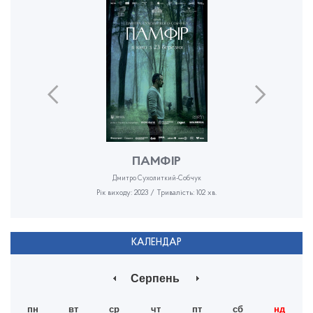
ПАМФІР
Дмитро Сухолиткий-Собчук
Рік виходу: 2023 / Тривалість: 102 хв.
КАЛЕНДАР
Серпень
пн
вт
ср
чт
пт
сб
нд