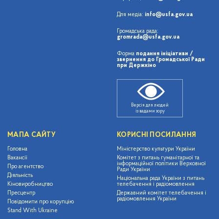
Для медіа:
info@usfa.gov.ua
Громадська рада:
gromrada@usfa.gov.ua
Форма
подання ініціативи /
звернення до Громадської Ради
при Держкіно
Версія для людей
із вадами зору
МАПА САЙТУ
КОРИСНІ ПОСИЛАННЯ
Головна
Міністерство культури України
Вакансії
Комітет з питань гуманітарної та
інформаційної політики Верховної
Про агентство
Ради України
Діяльність
Національна рада України з питань
Кіновиробництво
телебачення і радіомовлення
Пресцентр
Державний комітет телебачення і
радіомовлення України
Повідомити про корупцію
Stand With Ukraine