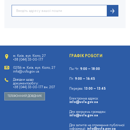
ГРАФІК РОБОТИ
м. Київ, вул. Кіото, 27
+38 (044) 33-00-177
02156 м. Київ, вул. Кіото, 27
Пн-Чт:
9:00 — 18:00
info@usfa.gov.ua
Пт:
9:00 — 16:45
Довідки щодо
документообігу:
+38 (044) 33-00-177 вн. 207
Перерва:
13:00 — 13:45
ТЕЛЕФОННИЙ ДОВІДНИК
Електронна адреса:
info@usfa.gov.ua
Для звернень громадян:
info@usfa.gov.ua
Для запитів на отримання публічної
інформації:
info@usfa.gov.ua