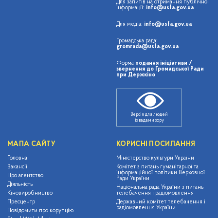
Для запитів на отримання публічної
інформації:
info@usfa.gov.ua
Для медіа:
info@usfa.gov.ua
Громадська рада:
gromrada@usfa.gov.ua
Форма
подання ініціативи /
звернення до Громадської Ради
при Держкіно
Версія для людей
із вадами зору
МАПА САЙТУ
КОРИСНІ ПОСИЛАННЯ
Головна
Міністерство культури України
Вакансії
Комітет з питань гуманітарної та
інформаційної політики Верховної
Про агентство
Ради України
Діяльність
Національна рада України з питань
Кіновиробництво
телебачення і радіомовлення
Пресцентр
Державний комітет телебачення і
радіомовлення України
Повідомити про корупцію