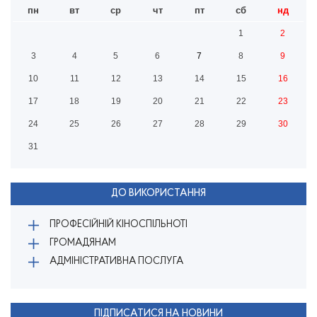
пн
вт
ср
чт
пт
сб
нд
1
2
3
4
5
6
7
8
9
10
11
12
13
14
15
16
17
18
19
20
21
22
23
24
25
26
27
28
29
30
31
ДО ВИКОРИСТАННЯ
ПРОФЕСІЙНІЙ КІНОСПІЛЬНОТІ
ГРОМАДЯНАМ
АДМІНІСТРАТИВНА ПОСЛУГА
ПІДПИСАТИСЯ НА НОВИНИ