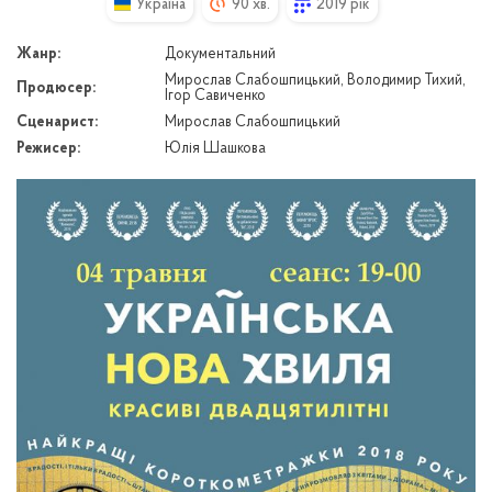
Україна
90 хв.
2019 рік
Жанр:
Документальний
Мирослав Слабошпицький, Володимир Тихий,
Продюсер:
Ігор Савиченко
Сценарист:
Мирослав Слабошпицький
Режисер:
Юлія Шашкова