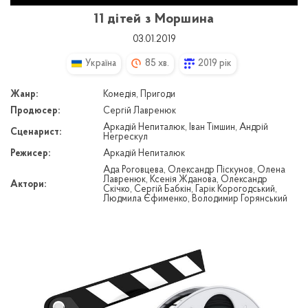
11 дітей з Моршина
03.01.2019
Україна
85 хв.
2019 рік
Жанр:
Комедія, Пригоди
Продюсер:
Сергій Лавренюк
Аркадій Непиталюк, Іван Тімшин, Андрій
Сценарист:
Негрескул
Режисер:
Аркадій Непиталюк
Ада Роговцева, Олександр Піскунов, Олена
Лавренюк, Ксенія Жданова, Олександр
Актори:
Скічко, Сергій Бабкін, Гарік Корогодський,
Людмила Єфименко, Володимир Горянський