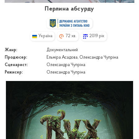
Перлина абсурду
Україна
72 хв.
2019 рік
Жанр:
Документальний
Продюсер:
Ельміра Асадова, Олександра Чупріна
Сценарист:
Олександра Чупріна
Режисер:
Олександра Чупріна