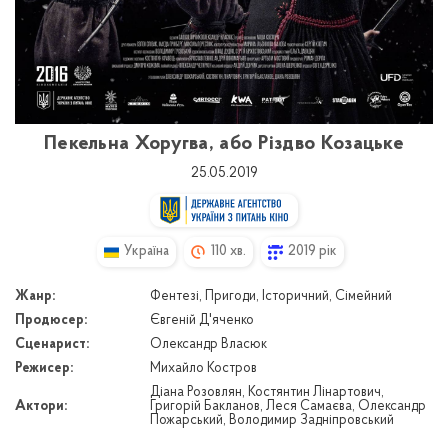
Пекельна Хоругва, або Різдво Козацьке
25.05.2019
Україна
110 хв.
2019 рік
Жанр:
Фентезі, Пригоди, Історичний, Сімейний
Продюсер:
Євгеній Д'яченко
Сценарист:
Олександр Власюк
Режисер:
Михайло Костров
Діана Розовлян, Костянтин Лінартович,
Актори:
Григорій Бакланов, Леся Самаєва, Олександр
Пожарський, Володимир Задніпровський