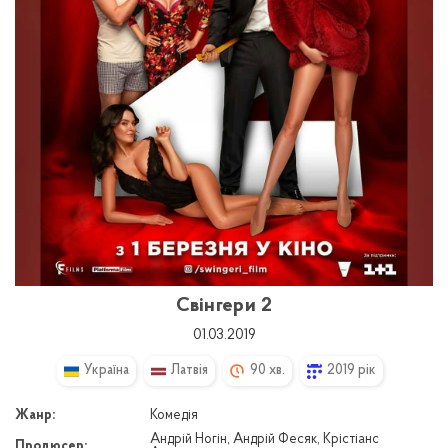
Свінгери 2
01.03.2019
Україна
Латвія
90 хв.
2019 рік
Жанр:
Комедія
Андрій Ногін, Андрій Фесяк, Крістіанс
Продюсер: