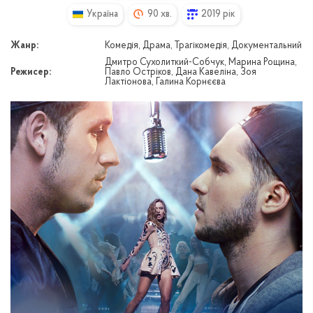
Україна
90 хв.
2019 рік
Жанр:
Комедія, Драма, Трагікомедія, Документальний
Дмитро Сухолиткий-Собчук, Марина Рощина,
Режисер:
Павло Остріков, Дана Кавеліна, Зоя
Лактіонова, Галина Корнєєва