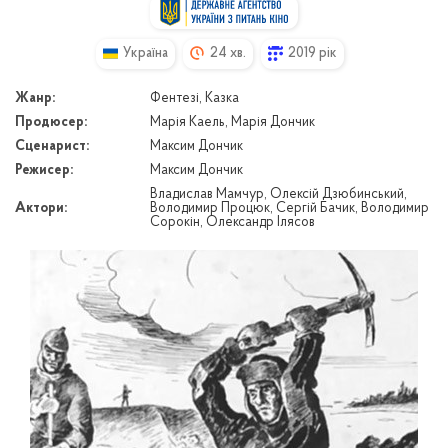
Україна
24 хв.
2019 рік
Жанр:
Фентезі, Казка
Продюсер:
Марія Каель, Марія Дончик
Сценарист:
Максим Дончик
Режисер:
Максим Дончик
Владислав Мамчур, Олексій Дзюбинський,
Актори:
Володимир Процюк, Сергій Бачик, Володимир
Сорокін, Олександр Ілясов