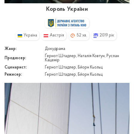
Король України
Україна
Австрія
52 хв.
2019 рік
Жанр:
Докудрама
Ґернот Штадлер, Наталія Ковтун, Руслан
Продюсер:
Кацемір
Сценарист:
Ґернот Штадлер, Бйорн Кьольц
Режисер:
Ґернот Штадлер, Бйорн Кьольц