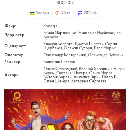
31.01.2019
Україна
90 хв.
2019 рік
Жанр:
Комедія
Роман Мартиненко, Жильвінас Науйокас, Іван
Продюсер:
Букреєв
Клаудія Бодерке, Дмитро Шостак, Сергій
Сценарист:
Щербаков, Олексій Супрун, Ларс Мерінг
Оператор:
Олександр Костирський, Олександр Зубченк
Режисер:
Валентин Шпаков
Олексій Нагрудний, Валерій Харчишин, Андрій
Бурим, Світлана Шекера, Ольга Мороз,
Актори:
Вікторія Варлей, Анжеліка Гирич, Павло Лі,
Євген Шекера, Катерина Сергеєва