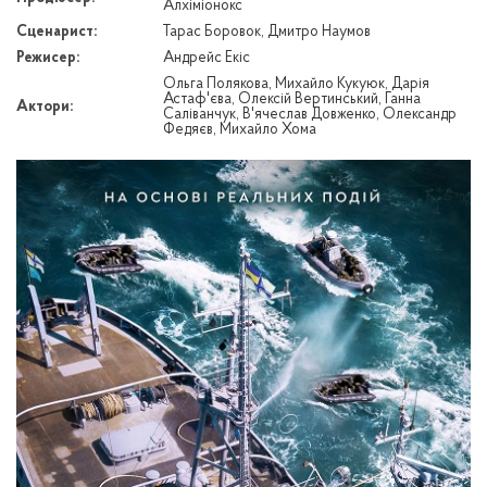
Алхіміонокс
Сценарист:
Тарас Боровок, Дмитро Наумов
Режисер:
Андрейс Екіс
Ольга Полякова, Михайло Кукуюк, Дарія
Астаф'єва, Олексій Вертинський, Ганна
Актори:
Саліванчук, В'ячеслав Довженко, Олександр
Федяєв, Михайло Хома