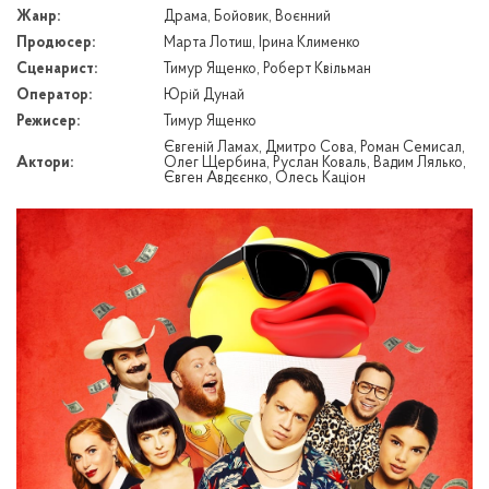
Жанр:
Драма, Бойовик, Воєнний
Продюсер:
Марта Лотиш, Ірина Клименко
Сценарист:
Тимур Ященко, Роберт Квільман
Оператор:
Юрій Дунай
Режисер:
Тимур Ященко
Євгеній Ламах, Дмитро Сова, Роман Семисал,
Актори:
Олег Щербина, Руслан Коваль, Вадим Лялько,
Євген Авдєєнко, Олесь Каціон