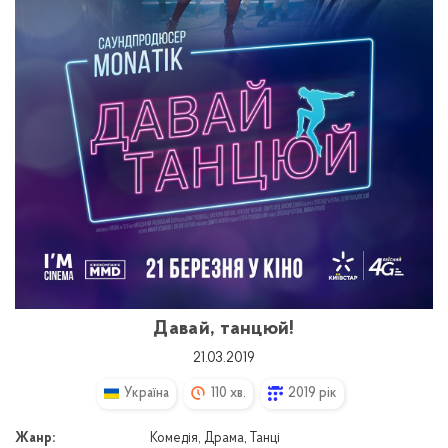
Давай, танцюй!
21.03.2019
Україна
110 хв.
2019 рік
Жанр:
Комедія, Драма, Танці