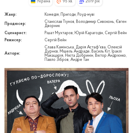
Україна
95 хв.
2019 рік
Жанр:
Комедія, Пригоди, Роуд-муві
Станіслав Тіунов, Володимир Сивоконь, Євген
Продюсер:
Дворник
Сценарист:
Рішат Мухтаров, Юрій Карагодін, Сергій Вейн
Режисер:
Сергій Вейн
Слава Камінська, Дарія Астаф'єва, Олексій
Дурнєв, Мішель Андраде, Василь Кіт, Іраклі
Актори:
Макацарія, Нікіта Добринін, Віктор Андрієнко,
Павло Зібров, Андре Тан