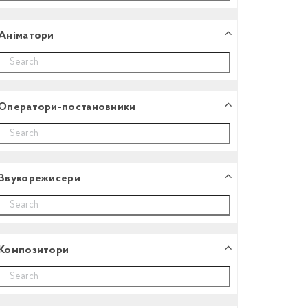
Аніматори
Оператори-постановники
Звукорежисери
Композитори