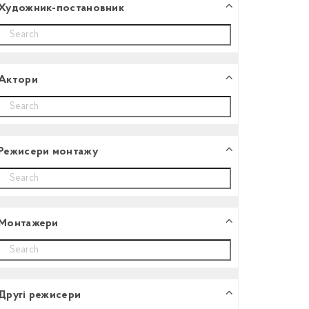
Художник-постановник
Aктори
Режисери монтажу
Монтажери
Другі режисери