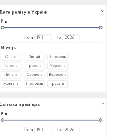
Дата релізу в Україні
Рік
from
to
Місяць
Січень
Лютий
Березень
Квітень
Травень
Червень
Липень
Серпень
Вересень
Жовтень
Листопад
Грудень
Світова прем’єра
Рік
from
to