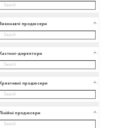
Виконавчі продюсери
Кастинг-директори
Креативні продюсери
Лінійні продюсери