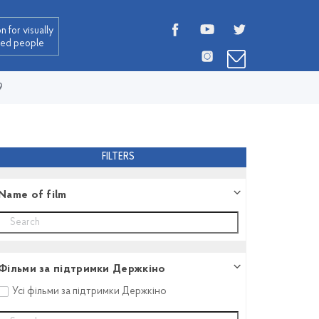
n for visually
red people
9
FILTERS
Name of film
Фільми за підтримки Держкіно
Усі фільми за підтримки Держкіно