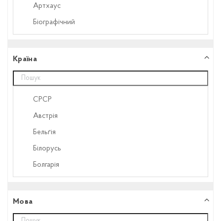
Артхаус
Біографічний
Бойовик
Вестерн
Країна
Військовий
Воєнний
CPCP
Детектив
Австрія
Дитячий
Бельґія
Докудрама
Білорусь
Документальний
Болгарія
Драма
Велика Британія
Драмедія
Вірменія
Мова
Екранізація
Греція
Експериментальний