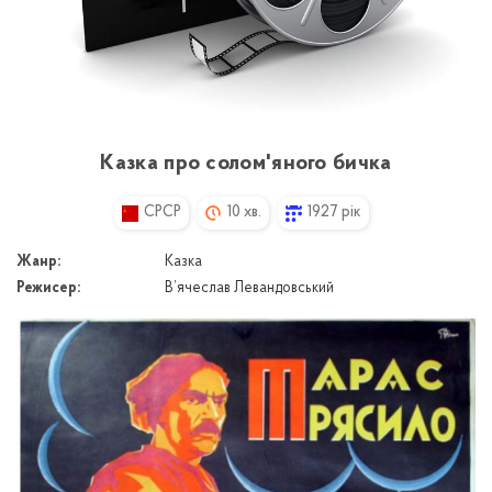
Казка про солом'яного бичка
CPCP
10 хв.
1927 рік
Жанр:
Казка
Режисер:
В’ячеслав Левандовський