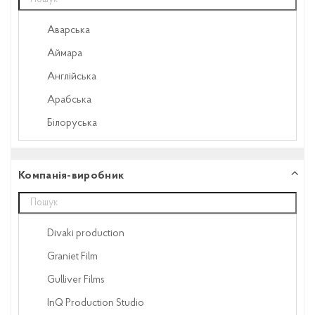
Грузія
Еротика
Аварська
Естонія
Етнографічний
Аймара
Ісландія
Жахи
Англійська
Італія
Історичний
Арабська
Казахстан
Казка
Білоруська
Канада
Кіноепос
Болгарська
Куба
Кіноесе
Грецька
Компанія-виробник
Латвія
Кіноопера
Грузинська
Литва
Кіноповість
Іврит
Македонія
Комедія
Divaki production
Ісландська
Монако
Кримінал
Graniet Film
Італійська
Нідерланди
Кулінарний
Gulliver Films
Їдиш
Німеччина
Мелодрама
InQ Production Studio
Литовська
Польща