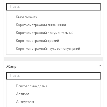
Кіноальманах
Короткометражний анімаційний
Короткометражний документальний
Короткометражний ігровий
Короткометражний науково-популярний
Літописний відеоматеріал
Мультсеріал
Жанр
Повнометражний анімаційний
Повнометражний документальний
Психологічна драма
Повнометражний ігровий
Агітпроп
Повнометражний науково-популярний
Антиутопія
Серіал