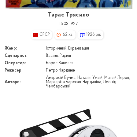
Тарас Трясило
15.03.1927
CPCP
62 хв.
1926 рік
Жанр:
Історичний, Екранізація
Сценарист:
Василь Радиш
Оператор:
Борис Завелєв
Режисер:
Петро Чардинін
Амвросій Бучма, Наталія Ужвій, Матвій Ляров,
Актори:
Маргаріта Барская-Чардиніна, Леонід
Чембарський