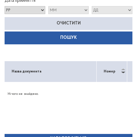
Дата прийняття
ОЧИСТИТИ
Назва документа
Номер
Т
Нічого не знайдено.