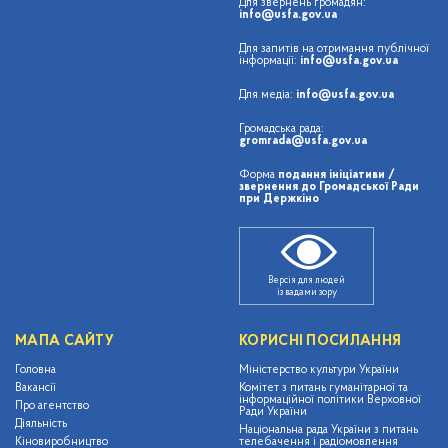
Для звернень громадян:
info@usfa.gov.ua
Для запитів на отримання публічної
інформації:
info@usfa.gov.ua
Для медіа:
info@usfa.gov.ua
Громадська рада:
gromrada@usfa.gov.ua
Форма
подання ініціативи /
звернення до Громадської Ради
при Держкіно
Версія для людей
із вадами зору
МАПА САЙТУ
КОРИСНІ ПОСИЛАННЯ
Головна
Міністерство культури України
Вакансії
Комітет з питань гуманітарної та
інформаційної політики Верховної
Про агентство
Ради України
Діяльність
Національна рада України з питань
Кіновиробництво
телебачення і радіомовлення