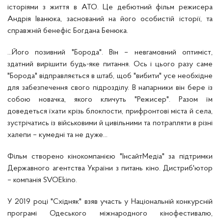
історіями з життя в АТО. Це дебютний фільм режисера
Андрія Іванюка, заснований на його особистій історії, та
справжній бенефіс Богдана Бенюка.
...Його позивний "Борода". Він – невгамовний оптиміст,
здатний вирішити будь-яке питання. Ось і цього разу саме
"Борода" відправляється в штаб, щоб "вибити" усе необхідне
для забезпечення свого підрозділу. В напарники він бере із
собою новачка, якого кличуть "Режисер". Разом їм
доведеться їхати крізь блокпости, прифронтові міста й села,
зустрічатись із військовими й цивільними та потрапляти в різні
халепи – кумедні та не дуже...
Фільм створено кінокомпанією "ІнсайтМедіа" за підтримки
Державного агентства України з питань кіно. Дистриб'ютор
– компанія SVOEkino.
У 2019 році "Східняк" взяв участь у Національній конкурсній
програмі Одеського міжнародного кінофестивалю,