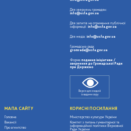
info@usfa.gov.ua
Для звернень громадян:
info@usfa.gov.ua
Для запитів на отримання публічної
інформації:
info@usfa.gov.ua
Для медіа:
info@usfa.gov.ua
Громадська рада:
gromrada@usfa.gov.ua
Форма
подання ініціативи /
звернення до Громадської Ради
при Держкіно
Версія для людей
із вадами зору
МАПА САЙТУ
КОРИСНІ ПОСИЛАННЯ
Головна
Міністерство культури України
Вакансії
Комітет з питань гуманітарної та
інформаційної політики Верховної
Про агентство
Ради України