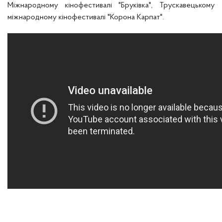
Міжнародному кінофестивалі "Бруківка", Трускавецькому
міжнародному кінофестивалі "Корона Карпат".