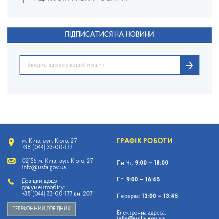
ПІДПИСАТИСЯ НА НОВИНИ
ГРАФІК РОБОТИ
м. Київ, вул. Кіото, 27
+38 (044) 33-00-177
02156 м. Київ, вул. Кіото, 27
Пн-Чт:
9:00 — 18:00
info@usfa.gov.ua
Пт:
9:00 — 16:45
Довідки щодо
документообігу:
+38 (044) 33-00-177 вн. 207
Перерва:
13:00 — 13:45
ТЕЛЕФОННИЙ ДОВІДНИК
Електронна адреса: