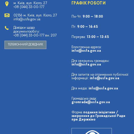
ГРАФІК РОБОТИ
м. Київ, вул. Кіото, 27
+38 (044) 33-00-177
02156 м. Київ, вул. Кіото, 27
Пн-Чт:
9:00 — 18:00
info@usfa.gov.ua
Пт:
9:00 — 16:45
Довідки щодо
документообігу:
+38 (044) 33-00-177 вн. 207
Перерва:
13:00 — 13:45
ТЕЛЕФОННИЙ ДОВІДНИК
Електронна адреса:
info@usfa.gov.ua
Для звернень громадян:
info@usfa.gov.ua
Для запитів на отримання публічної
інформації:
info@usfa.gov.ua
Для медіа:
info@usfa.gov.ua
Громадська рада:
gromrada@usfa.gov.ua
Форма
подання ініціативи /
звернення до Громадської Ради
при Держкіно