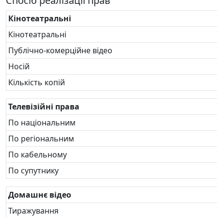
Спосіб реалізації прав
Кінотеатральні
Кінотеатральні
Публічно-комерційне відео
Носій
Кількість копій
Телевізійні права
По національним
По регіональним
По кабельному
По супутнику
Домашнє відео
Тиражування