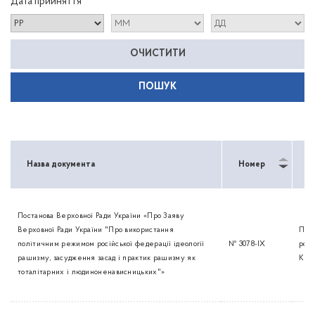
Дата прийняття
ОЧИСТИТИ
Назва документа
Номер
Т
Постанова Верховної Ради України «Про Заяву
Верховної Ради України "Про використання
Пост
політичним режимом російської федерації ідеології
№ 3078-IX
роз
рашизму, засудження засад і практик рашизму як
КМ
тоталітарних і людиноненависницьких"»