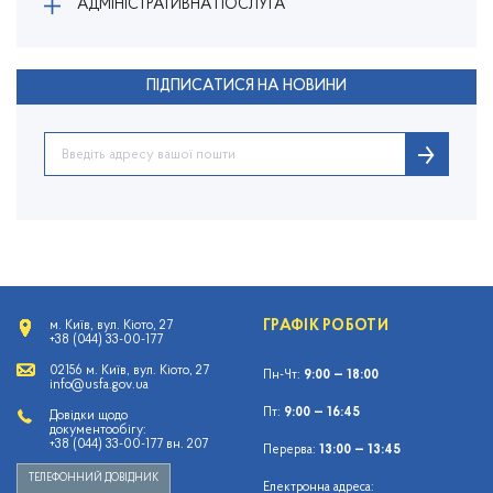
АДМІНІСТРАТИВНА ПОСЛУГА
ПІДПИСАТИСЯ НА НОВИНИ
ГРАФІК РОБОТИ
м. Київ, вул. Кіото, 27
+38 (044) 33-00-177
02156 м. Київ, вул. Кіото, 27
Пн-Чт:
9:00 — 18:00
info@usfa.gov.ua
Пт:
9:00 — 16:45
Довідки щодо
документообігу:
+38 (044) 33-00-177 вн. 207
Перерва:
13:00 — 13:45
ТЕЛЕФОННИЙ ДОВІДНИК
Електронна адреса: