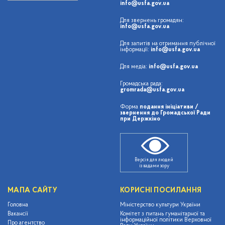
info@usfa.gov.ua
Для звернень громадян:
info@usfa.gov.ua
Для запитів на отримання публічної
інформації:
info@usfa.gov.ua
Для медіа:
info@usfa.gov.ua
Громадська рада:
gromrada@usfa.gov.ua
Форма
подання ініціативи /
звернення до Громадської Ради
при Держкіно
Версія для людей
із вадами зору
МАПА САЙТУ
КОРИСНІ ПОСИЛАННЯ
Головна
Міністерство культури України
Вакансії
Комітет з питань гуманітарної та
інформаційної політики Верховної
Про агентство